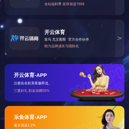
境保护督察全面启动。组建8个中央生态环境保护督察组（以下简称“督察组
内蒙古、山东、陕西、宁夏5省（区）开展督察，统筹开展黄河流域督察和
国华能集团有限公司、中国大唐集团有限公司、国家电力投资集团有限公司
察，进驻时间约1个月。 这是《生态环境保护督察……
中国煤科：“磁耘”智能精准定位系统破解选煤厂无盲区
近日，由中国煤科下属北京华宇中选自控公司自主首创研发的“磁耘”智能精
克了选煤厂立体空间复杂环境下连续稳定定位的技术难关，解决了传统蓝牙
杂工业场景存在的定位漂移、信号遮挡、信号干扰等行业难题，实现了选煤
位，大幅提升了选煤厂的安全管理水平和运维效率，成为煤炭洗选行业智能
例。目前，该系统在国能包头能源李家壕选煤厂……
加快培育发展新质生产力 助推低空经济高质量发
[组图]
低空经济是我国当下重点培育的战略性新兴产业和未来产业，也是新质生产
江省机场集团深入学习贯彻习近平总书记关于“因地制宜发展新质生产力”的