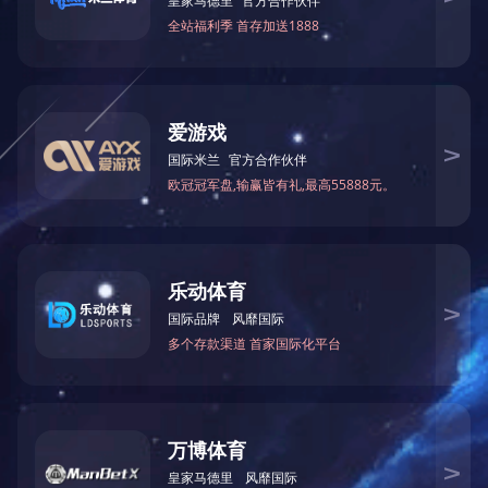
而汽车表面积是有限的，电池板面积也是有限度的，如果有
150w，还要考虑光照强度，角度等因素。因此太阳能电池
那么一天可以为电池充入1-2kwh的电量。而电动汽车电耗至少要1
能增加续航里程几公里而已，没有实际意义。应用在低功耗
汽车上有些不实用。
但是如果有高效率的电池板出现后，太阳能电池与汽车就可
的太阳能测试:
据称该测试车采用的太阳能电池板转换率高达34%，输出功率
天气中，一天收集的电量可以支撑汽车行驶44km。
但是目前只是测试状态，可以看到该车大面积铺设了太阳能
盖等处都铺满了电池板，一定程度上影响了美观。，效率高达
率低没有任何应用价值，而高效率的电池板成本过高也是一
分享到：