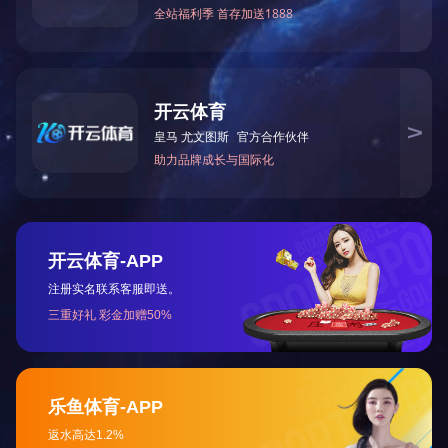
相关文章
光伏玻璃大涨的真相及2020年价格预测
20年后年中国光伏占发电比例3%还是30% 看看IEA怎么说？
未来三年：光伏跟踪器的黄金时代
从业北美光伏需要什么样的专业资质认证？
国内多晶电池片价格下滑 一周光伏产业链价格行情动向监
中民投建国内首个家庭户用光伏平台 瞄准3200亿市场
光伏企业争抢分布式光伏市场 业内叹融资难变现难
哪五类光伏发电项目不受指标限制
微信公众号
CESI
网站