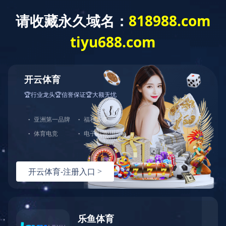
华体会(中国)-华体会(中
华体会网页版登录入
政策法
产业市
国)
口
规
场
产业市场
节能产业网
>>
产业市场
>>
产业动向
>> 正文
152亿元！力神年产36GWh锂电